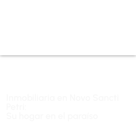
Inmobiliaria en Novo Sancti
Petri:
Su hogar en el paraíso
25 años construyendo sueños.