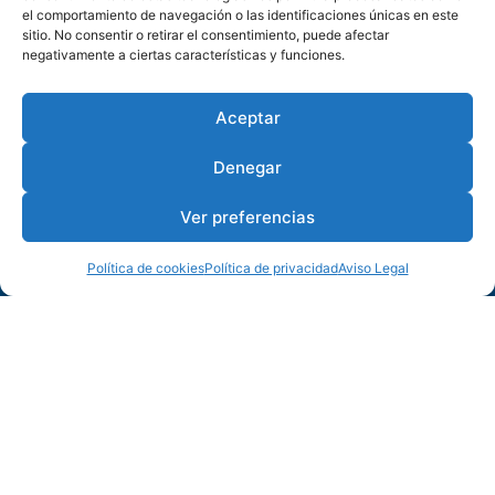
el comportamiento de navegación o las identificaciones únicas en este
sitio. No consentir o retirar el consentimiento, puede afectar
negativamente a ciertas características y funciones.
Enlaces
Comprar
Aceptar
Alquiler
Denegar
Situación
Ver preferencias
Nosotros
Política de cookies
Política de privacidad
Aviso Legal
Contacto
Centro Comercial Altamar, 3 Novo Sancti Petri,
11139, Chiclana, Cádiz, España.
956 496 000 / 600 400 004
info@elnovo.com